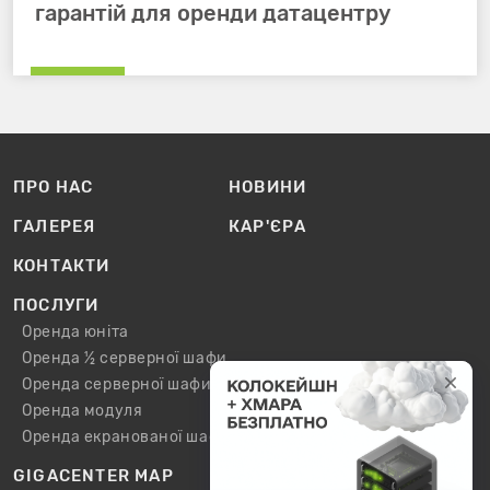
гарантій для оренди датацентру
ПРО НАС
НОВИНИ
ГАЛЕРЕЯ
КАР'ЄРА
КОНТАКТИ
ПОСЛУГИ
Оренда юніта
Оренда ½ серверної шафи
Оренда серверної шафи
Оренда модуля
Оренда екранованої шафи / модуля
GIGACENTER MAP