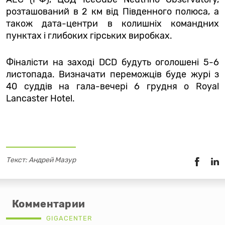
розташований в 2 км від Південного полюса, а
також дата-центри в колишніх командних
пунктах і глибоких гірських виробках.
Фіналісти на заході DCD будуть оголошені 5-6
листопада. Визначати переможців буде журі з
40 суддів на гала-вечері 6 грудня о Royal
Lancaster Hotel.
Текст: Андрей Мазур
Комментарии
GIGACENTER