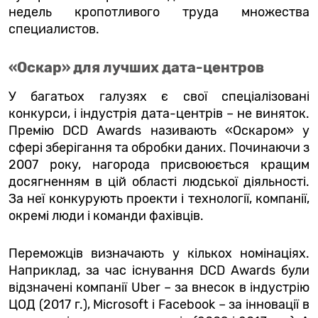
недель кропотливого труда множества
специалистов.
«Оскар» для лучших дата-центров
У багатьох галузях є свої спеціалізовані
конкурси, і індустрія дата-центрів – не виняток.
Премію DCD Awards називають «Оскаром» у
сфері зберігання та обробки даних. Починаючи з
2007 року, нагорода присвоюється кращим
досягненням в цій області людської діяльності.
За неї конкурують проекти і технології, компанії,
окремі люди і команди фахівців.
Переможців визначають у кількох номінаціях.
Наприклад, за час існування DCD Awards були
відзначені компанії Uber – за внесок в індустрію
ЦОД (2017 г.), Microsoft і Facebook – за інновації в