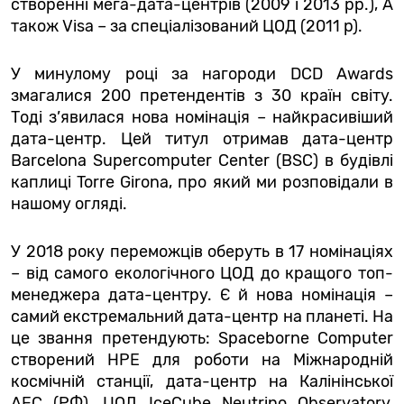
створенні мега-дата-центрів (2009 і 2013 рр.), А
також Visa – за спеціалізований ЦОД (2011 р).
У минулому році за нагороди DCD Awards
змагалися 200 претендентів з 30 країн світу.
Тоді з’явилася нова номінація – найкрасивіший
дата-центр. Цей титул отримав дата-центр
Barcelona Supercomputer Center (BSC) в будівлі
каплиці Torre Girona, про який ми розповідали в
нашому огляді.
У 2018 року переможців оберуть в 17 номінаціях
– від самого екологічного ЦОД до кращого топ-
менеджера дата-центру. Є й нова номінація –
самий екстремальний дата-центр на планеті. На
це звання претендують: Spaceborne Computer
створений HPE для роботи на Міжнародній
космічній станції, дата-центр на Калінінської
АЕС (РФ), ЦОД IceCube Neutrino Observatory,