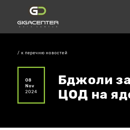
к перечню новостей
Бджоли за
08
Nov
ЦОД на яде
2024