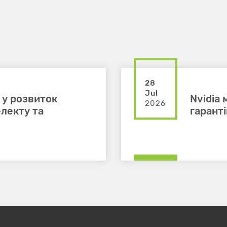
28
Jul
 у розвиток
Nvidia
2026
лекту та
гарант