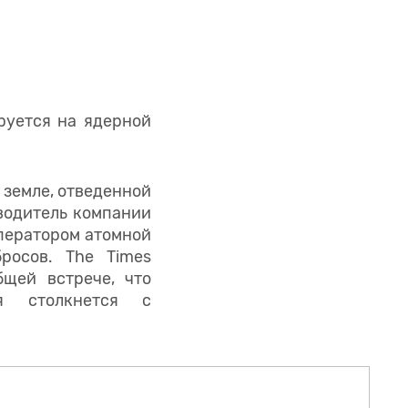
руется на ядерной
 земле, отведенной
оводитель компании
ператором атомной
росов. The Times
щей встрече, что
я столкнется с