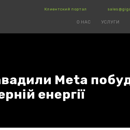
Клиентский портал
sales@gig
О НАС
УСЛУГИ
вадили Meta побу
рній енергії