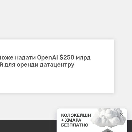
 може надати OpenAI $250 млрд
ій для оренди датацентру