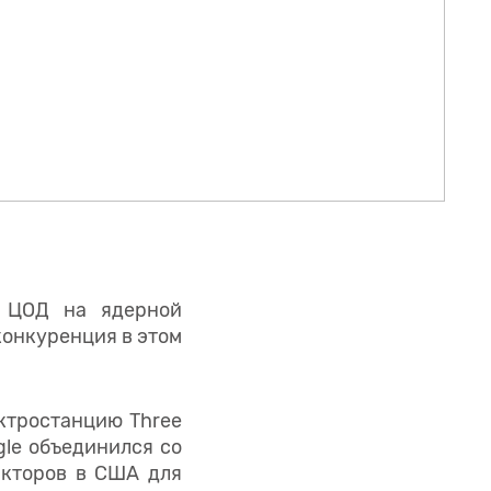
а ЦОД на ядерной
конкуренция в этом
ектростанцию Three
gle объединился со
акторов в США для