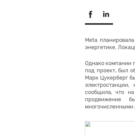
Meta планировала
энергетике. Локац
Однако компании п
под проект, был о
Марк Цукерберг б
электростанции,
сообщила, что н
продвижение б
многочисленными 