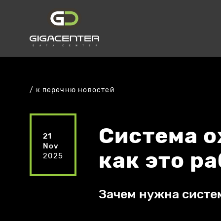
к перечню новостей
Система о
21
Nov
как это р
2025
Зачем нужна систе