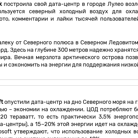
ok
построила свой дата-центр в городе Лулео возл
льзуется северный холодный воздух для охла
ото, комментарии и лайки тысячей пользователе
алеку от Северного полюса в Северном Ледовитом
рд. Здесь на глубине 300 метров надежно хранят
ира. Вечная мерзлота арктического острова поз
 и сэкономить на энергии для поддержания низко
ft
опустили дата-центр на дно Северного моря на г
лью – экономии на охлаждении. ЦОД потребляют 
420 тераватт, то есть практически 3,5% энергоп
а-центры), а 15−20% этой энергии идет на охлаж
osoft утверждают, что использование холодных в