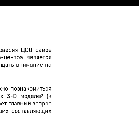
доверяя ЦОД самое
-центра является
ащать внимание на
жно познакомиться
х 3-D моделей (к
кает главный вопрос
йших составляющих