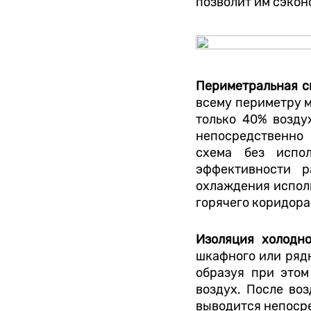
позволит им сэкон
Периметральная с
всему периметру м
только 40% возду
непосредственно
схема без испо
эффективности р
охлаждения испол
горячего коридора
Изоляция холодн
шкафного или ряд
образуя при этом
воздух. После воз
выводится непоср