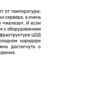
т от температуры:
и сервера, а очень
 «железа». И если
ек с оборудованием
инфраструктуре ЦОД
олодном коридоре
ожно достигнуть с
ждения.