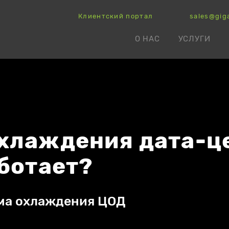
Клиентский портал
sales@gig
О НАС
УСЛУГИ
хлаждения дата-це
аботает?
ма охлаждения ЦОД