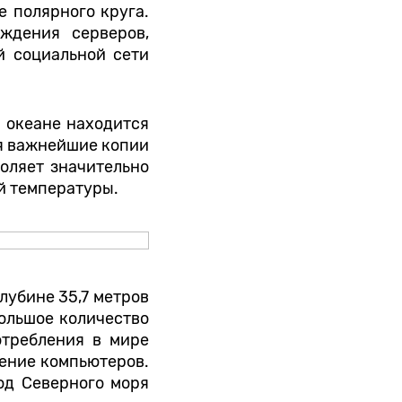
е полярного круга.
ждения серверов,
й социальной сети
 океане находится
ся важнейшие копии
воляет значительно
й температуры.
лубине 35,7 метров
большое количество
отребления в мире
дение компьютеров.
од Северного моря