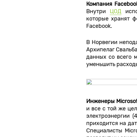
Компания Facebo
Внутри
ЦОД
испо
которые хранят ф
Facebook.
В Норвегии непод
Архипелаг Свальба
данных со всего м
уменьшить расходы
Инженеры Microso
и все с той же це
электроэнергии (
приходится на дат
Специалисты Micr