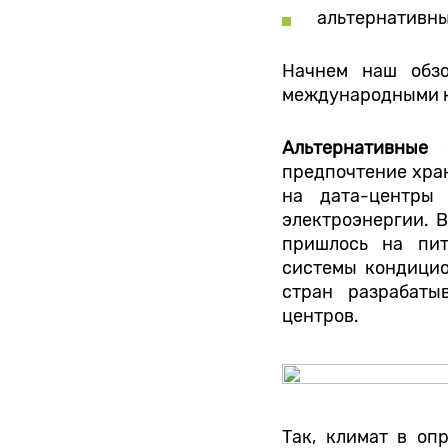
альтернативны
Начнем наш обзо
международными к
Альтернативные
предпочтение хран
на дата-центры
электроэнергии. 
пришлось на пит
системы кондицио
стран разрабаты
центров.
Так, климат в оп