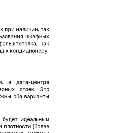
к при наличии, так
льзования шкафных
фальшпотолка, как
ад к кондиционеру.
я, в дата-центре
ерных стоек. Это
ожны оба варианты
 будет идеальным
й плотности (более