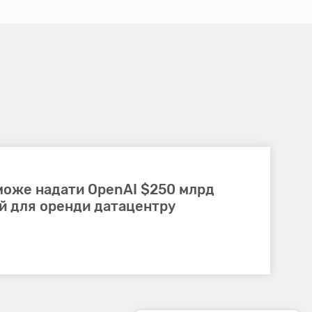
 може надати OpenAI $250 млрд
ій для оренди датацентру