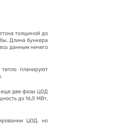
етона толщиной до
мбы. Длина бункера
десь данным ничего
 тепло планируют
.
ь еще две фазы ЦОД
ность до 16,5 МВт,
ировании ЦОД, но