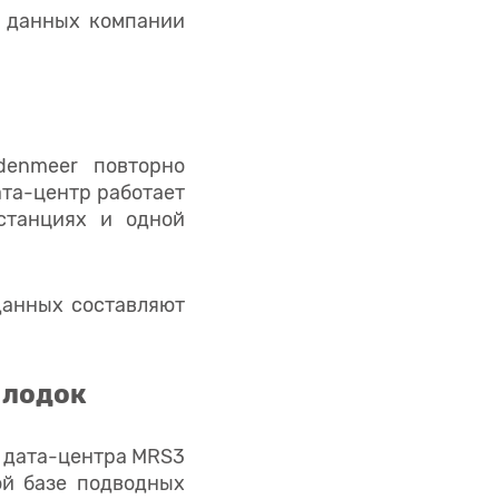
и данных компании
denmeer повторно
ата-центр работает
станциях и одной
данных составляют
 лодок
а дата-центра MRS3
ой базе подводных