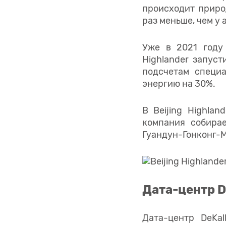
происходит приро
раз меньше, чем у 
Уже в 2021 году 
Highlander запус
подсчетам специ
энергию на 30%.
В Beijing Highla
компания собира
Гуандун-Гонконг-М
Дата-центр D
Дата-центр DeKa