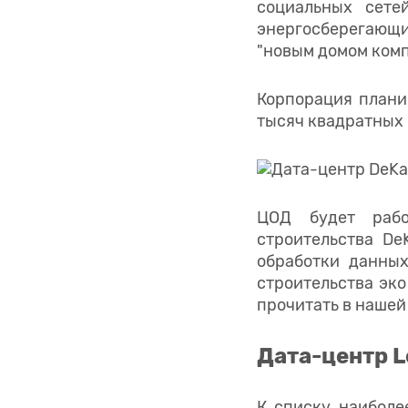
социальных сете
энергосберегающи
"новым домом комп
Корпорация плани
тысяч квадратных 
ЦОД будет рабо
строительства De
обработки данны
строительства эк
прочитать в наше
Дата-центр L
К списку наиболе