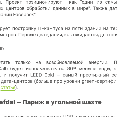
й. Проект позиционируют как "один из сам
х центров обработки данных в мире". Также да
ании Facebook".
рует постройку IT-кампуса из пяти зданий на те
метров. Первые два здания, как ожидается, достроя
тать только на возобновляемой энергии. П
Kalb будет использовать на 80% меньше воды, 
х, и получит LEED Gold — самый престижный се
о дата-центров (больше про уровни green-сертиф
й
статье
).
efdal — Париж в угольной шахте
е впечатляющих проектов ЦОД также относится