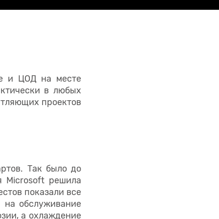
е и ЦОД на месте
актически в любых
чатляющих проектов
ртов. Так было до
я Microsoft решила
естов показали все
ы на обслуживание
озии, а охлаждение