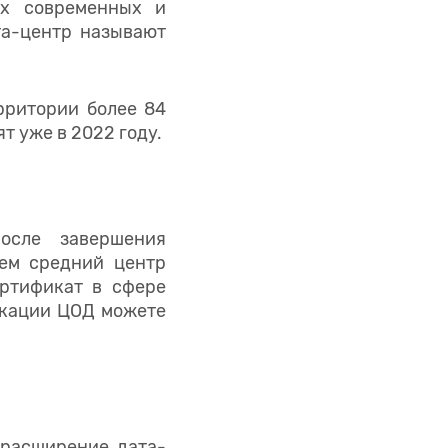
ых современных и
та-центр называют
рритории более 84
т уже в 2022 году.
осле завершения
чем средний центр
ртификат в сфере
икации ЦОД можете
 расширение дата-