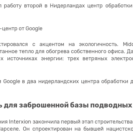
л работу второй в Нидерландах центр обработк
ктировался с акцентом на экологичность. Mid
танное тепло для обогрева собственного офиса. Д
ых источниках энергии: трех ветряных электро
 Google в два нидерландских центра обработки 
ь для заброшенной базы подводных
ния Interxion закончила первый этап строительств
арселе. Он спроектирован на бывшей нацистск