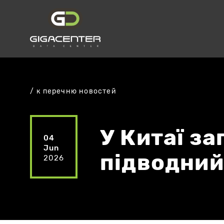
к перечню новостей
У Китаї за
04
Jun
підводний
2026