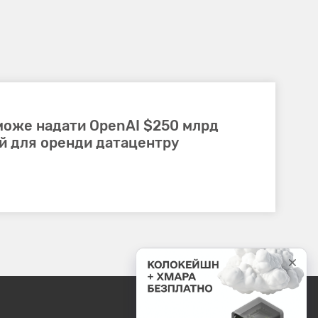
 може надати OpenAI $250 млрд
ій для оренди датацентру