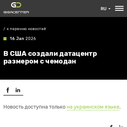
RU
к перечню новостей
16 Jan
2026
В США создали датацентр
размером с чемодан
Новость доступна только
на украинском языке
.