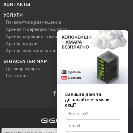
КОНТАКТЫ
УСЛУГИ
По-юнитное размещение
Аренда ½ серверного шкафа
Аренда серверного шкафа
Аренда модуля
Аренда экранированного шкафа / модуля
GIGACENTER MAP
Договор оферты
Регламент