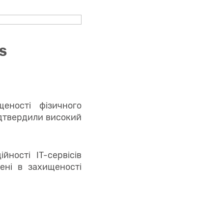
SS
еності фізичного
ідтвердили високий
ності IT-сервісів
ені в захищеності