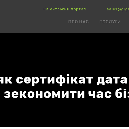
Клієнтський портал
sales@gig
ПРО НАС
ПОСЛУГИ
 як сертифікат дат
 зекономити час б