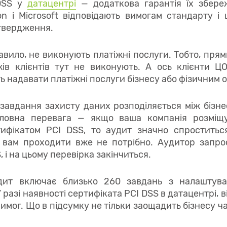
 DSS у
датацентрі
—
додаткова гарантія їх збере
 і Microsoft відповідають вимогам стандарту і
дтвердження.
вило, не виконують платіжні послуги. Тобто, прям
ів клієнтів тут не виконують. А ось клієнти ЦО
 надавати платіжні послуги бізнесу або фізичним 
завдання захисту даних розподіляється між бізне
оловна перевага — якщо ваша компанія розміщу
тифікатом PCI DSS, то аудит значно спроститьс
 вам проходити вже не потрібно. Аудитор запро
, і на цьому перевірка закінчиться.
дит включає близько 260 завдань з налаштуван
У разі наявності сертифіката PCI DSS в датацентрі, 
вимог. Що в підсумку не тільки заощадить бізнесу ча