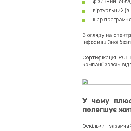
фізичний (обл
віртуальний (в
шар програмно
З огляду на спектр
інформаційної безпе
Сертифікація PCI 
компанії зовсім ві
У чому плюс
полегшує жи
Оскільки зазвича