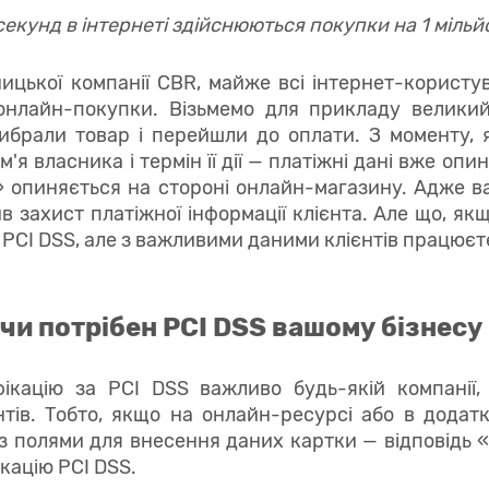
секунд в інтернеті здійснюються покупки на 1 мільй
ицької компанії CBR, майже всі інтернет-користув
онлайн-покупки. Візьмемо для прикладу велики
ибрали товар і перейшли до оплати. З моменту,
м'я власника і термін її дії — платіжні дані вже опин
» опиняється на стороні онлайн-магазину. Адже в
в захист платіжної інформації клієнта. Але що, як
PCI DSS, але з важливими даними клієнтів працюєт
 чи потрібен PCI DSS вашому бізнесу
ікацію за PCI DSS важливо будь-якій компанії,
єнтів. Тобто, якщо на онлайн-ресурсі або в додатк
з полями для внесення даних картки — відповідь «
кацію PCI DSS.