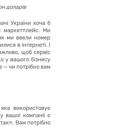
он доларів
ачі України хоча б
й маркетплейс. Ми
 як ми ввели номер
илися в інтернеті. І
ажливо, щоб сервіс
що у вашого бізнесу
е — чи потрібно вам
 яка використовує
у вашої компанії є
так». Вам потрібно