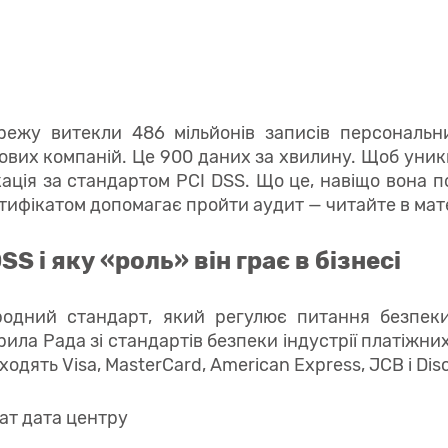
режу витекли 486 мільйонів записів персональни
ових компаній. Це 900 даних за хвилину. Щоб уник
ація за стандартом PCI DSS. Що це, навіщо вона п
тифікатом допомагає пройти аудит — читайте в мате
SS і яку «роль» він грає в бізнесі
одний стандарт, який регулює питання безпек
орила Рада зі стандартів безпеки індустрії платіжних
входять Visa, MasterCard, American Express, JCB і Dis