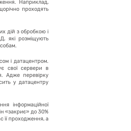
ження. Наприклад,
 щорічно проходять
их дій з обробкою і
Д, які розміщують
особам.
сом і датацентром.
є свої сервери в
я. Адже перевірку
сить у датацентру
ня інформаційної
він «закриє» до 30%
с її проходження, а