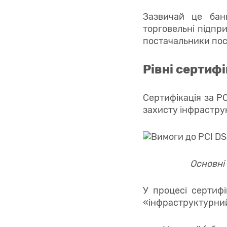
Зазвичай це банк
торговельні підпр
постачальники посл
Рівні сертифі
Сертифікація за P
захисту інфраструк
Основні 
У процесі сертифі
«інфраструктурний