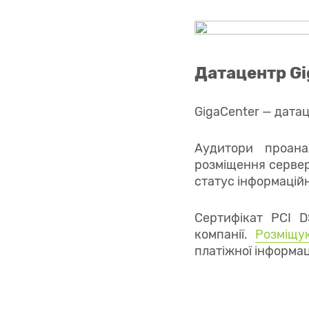
Датацентр Gi
GigaCenter — датац
Аудитори проана
розміщення сервер
статус інформаційн
Сертифікат PCI D
компанії.
Розміщу
платіжної інформаці