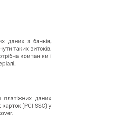
х даних з банків,
нути таких витоків,
отрібна компаніям і
ріалі.
и платіжних даних
 карток (PCI SSC) у
cover.