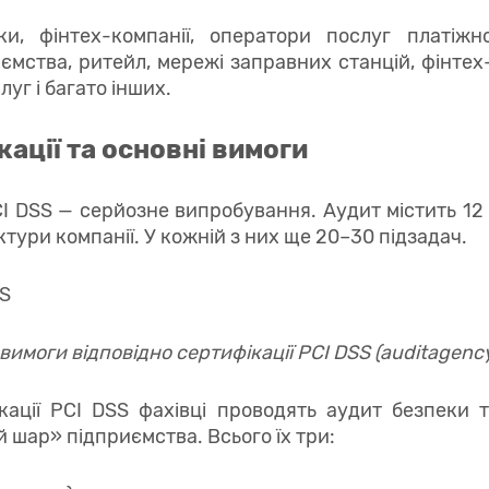
и, фінтех-компанії, оператори послуг платіжно
иємства, ритейл, мережі заправних станцій, фінтех
уг і багато інших.
кації та основні вимоги
CI DSS — серйозне випробування. Аудит містить 12
тури компанії. У кожній з них ще 20–30 підзадач.
вимоги відповідно сертифікації PCI DSS (auditagenc
кації PCI DSS фахівці проводять аудит безпеки
 шар» підприємства. Всього їх три: