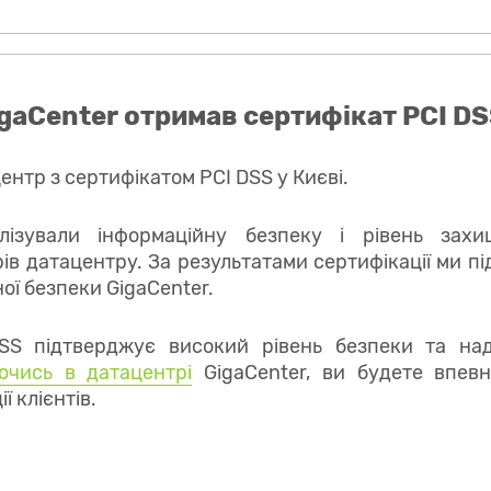
gaCenter отримав сертифікат PCI D
ентр з сертифікатом PCI DSS у Києві.
лізували інформаційну безпеку і рівень захищ
ів датацентру. За результатами сертифікації ми п
ої безпеки GigaCenter.
SS підтверджує високий рівень безпеки та надій
ючись в датацентрі
GigaCenter, ви будете впевн
ї клієнтів.