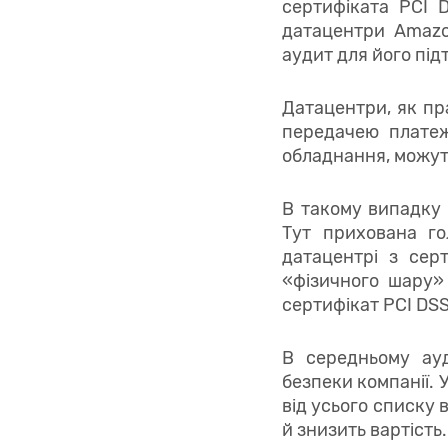
сертифіката PCI
датацентри Amazon
аудит для його пі
Датацентри, як пра
передачею платеж
обладнання, можуть
В такому випадку 
Тут прихована г
датацентрі з сер
«фізичного шару»
сертифікат PCI DSS
В середньому ау
безпеки компанії. 
від усього списку 
й знизить вартість.