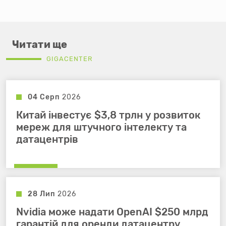
Читати ще
GIGACENTER
04 Серп
2026
Китай інвестує $3,8 трлн у розвиток
мереж для штучного інтелекту та
датацентрів
28 Лип
2026
Nvidia може надати OpenAI $250 млрд
гарантій для оренди датацентру