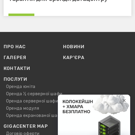
ПРО НАС
НОВИНИ
ГАЛЕРЕЯ
КАР'ЄРА
КОНТАКТИ
ПОСЛУГИ
Оренда юніта
Оренда ½ серверної шафи
Оренда серверної шафи
Оренда модуля
Оренда екранованої шафи / модуля
GIGACENTER MAP
Договір оферти