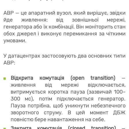
АВР — це апаратний вузол, який вирішує, звідки
йде живлення: від зовнішньої мережі,
генератора або їх комбінації. Він моніторить стан
обох джерел і виконує перемикання за чіткими
умовами.
У датацентрах застосовують два основних типи
АВР:
Відкрита комутація (open transition)
—
живлення від мережі відключається,
витримується коротка пауза (зазвичай 100–
300 мс), потім підключається генератор.
Пауза потрібна, щоб уникнути небезпечного
зворотного струму. В цей момент ДБЖ
повністю бере навантаження на себе.
Закрита комутація (closed transition)
—