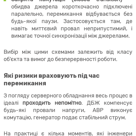
обидва джерела короткочасно підключені
паралельно, перемикання відбувається без
будь-якої паузи. Застосовується там, де
навіть миттєвий провал неприпустимий, і
вимагає точної синхронізації між джерелами.
Вибір між цими схемами залежить від класу
об'єкта та вимог до безперервності роботи.
Які ризики враховують під час
перемикання
З погляду серверного обладнання весь процес в
ідеалі
проходить непомітно
. ДБЖ компенсує
будь-які провали напруги, АВР виконує
комутацію, генератор подає стабільний струм.
На практиці є кілька моментів, які інженери