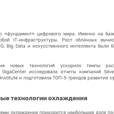
то «фундамент» цифрового мира. Именно на баз
юбой IT-инфраструктуры. Рост облачных вычис
5G, Big Data и искусственного интеллекта были 
итие новых технологий ускорило темпы р
 GigaCenter исследовала отчеты компаний Silve
e Institute и подготовила ТОП-5 трендов развития 
ые технологии охлаждения
темы охлаждения приходится наибольшая доля пр