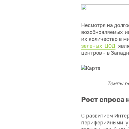
Несмотря на долго
возобновляемых и
их количество в м
зеленых ЦОД
явля
центров - в Запад
Темпы ро
Рост спроса
С развитием Интер
периферийными ус