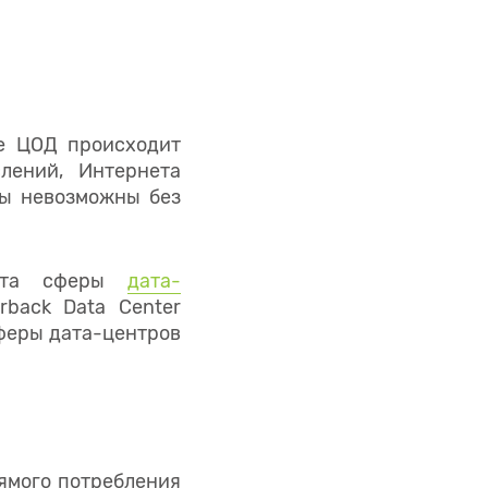
е ЦОД происходит
лений, Интернета
бы невозможны без
оста сферы
дата-
rback Data Center
сферы дата-центров
ямого потребления