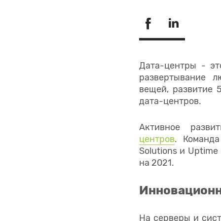
Дата-центры - э
развертывание л
вещей, развитие 
дата-центров.
Активное разв
центров
.
Команда
Solutions и Uptim
на 2021.
Инновационн
На серверы и сис