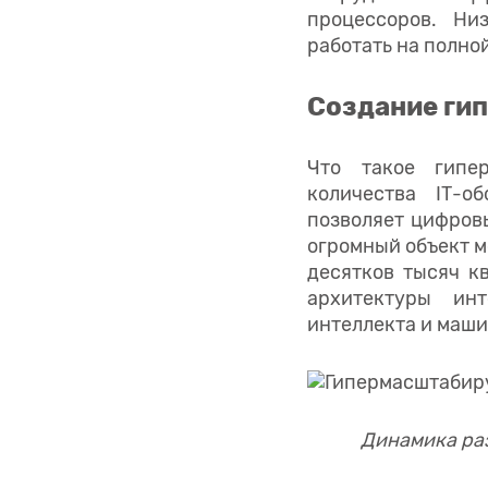
процессоров. Ни
работать на полно
Создание ги
Что такое гипе
количества IТ-о
позволяет цифров
огромный объект м
десятков тысяч к
архитектуры инт
интеллекта и маши
Динамика раз