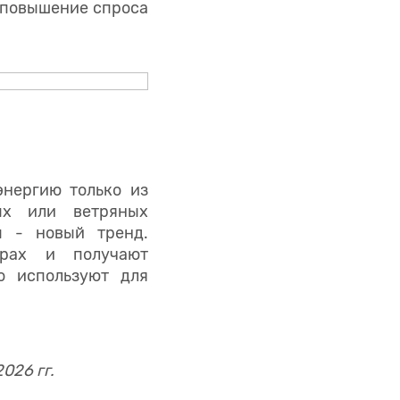
т повышение спроса
энергию только из
ых или ветряных
ы - новый тренд.
арах и получают
о используют для
026 гг.