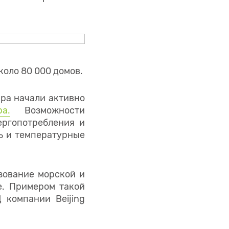
коло 80 000 домов.
ира начали активно
а.
Возможности
ергопотребления и
ь и температурные
зование морской и
е. Примером такой
Д компании Beijing