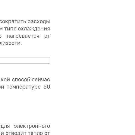
 сократить расходы
ом типе охлаждения
ь нагревается от
лизости.
кой способ сейчас
ри температуре 50
для электронного
и отводит тепло от