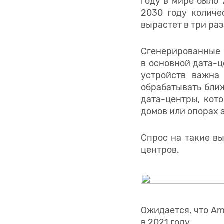
году в мире было 7
2030 году количе
вырастет в три раз
Сгенерированные 
в основной дата-ц
устройств важна
обрабатывать ближ
дата-центры, кот
домов или опорах 
Спрос на такие вы
центров.
Ожидается, что Am
в 2021 году.