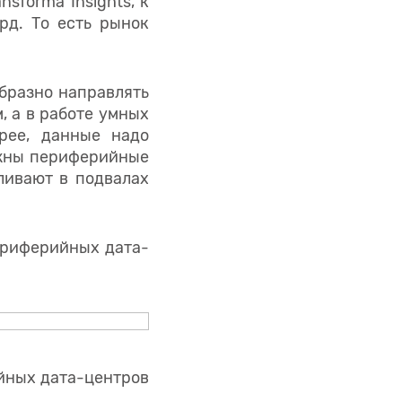
nsforma Insights, к
рд. То есть рынок
бразно направлять
, а в работе умных
рее, данные надо
нужны периферийные
ливают в подвалах
периферийных дата-
ийных дата-центров