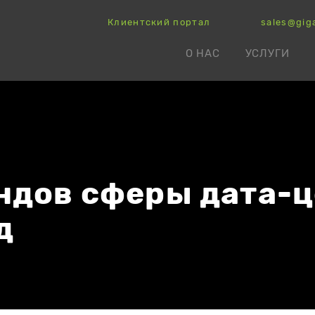
Клиентский портал
sales@gig
О НАС
УСЛУГИ
ндов сферы дата-
д