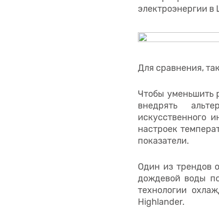
электроэнергии в 
Для сравнения, та
Чтобы уменьшить р
внедрять альт
искусственного и
настроек темпера
показатели.
Один из трендов 
дождевой воды по
технологии охлажд
Highlander.