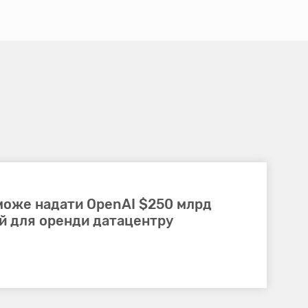
 може надати OpenAI $250 млрд
ій для оренди датацентру