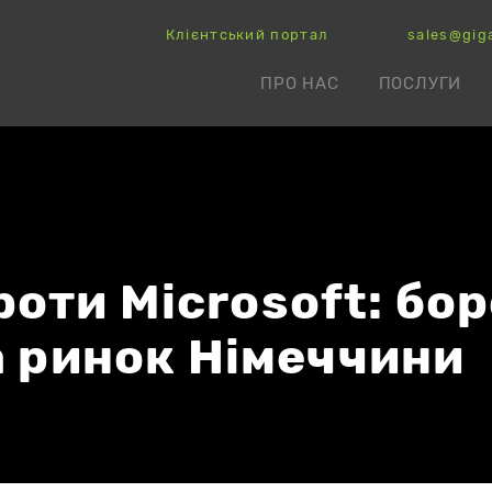
Клієнтський портал
sales@gig
ПРО НАС
ПОСЛУГИ
оти Microsoft: бор
за ринок Німеччини