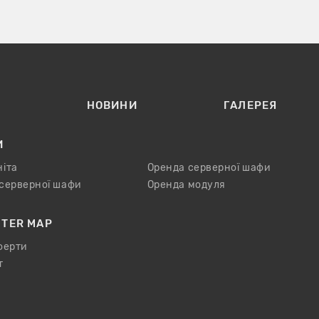
С
НОВИНИ
ГАЛЕРЕЯ
И
ніта
Оренда серверної шафи
 серверної шафи
Оренда модуля
NTER MAP
ферти
т