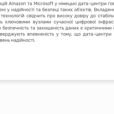
цій Amazon та Microsoft у німецькі дата-центри го
нені у надійності та безпеці таких об’єктів. Вкладен
технологій свідчить про високу довіру до стабіль
ть ключовими вузлами сучасної цифрової інфрас
е безпечність та захищеність даних є критичними ф
ідтверджують впевненість у тому, що дата-центри 
вень надійності.