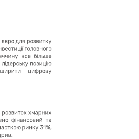
 євро для розвитку
нвестиції головного
меччину все більше
 лідерську позицію
зширити цифрову
у розвиток хмарних
ено фінансовий та
 часткою ринку 31%,
дрив.