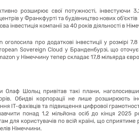
ктивно розширює свої потужності, інвестуючи 3
нтрів у Франкфурті та будівництво нових об’єктів
а інвестиція компанії за 40 років діяльності в Німе
оголосила про додаткові інвестиції у розмірі 7,8
opean Sovereign Cloud у Бранденбурзі, що оточує
mazon у Німеччину тепер складає 17,8 мільярда євро
и Олаф Шольц привітав такі плани, наголосивши
торів. Обидві корпорації не лише розширюють ін
ння IT-фахівців та підвищення цифрової грамотнос
навчити понад 1,2 мільйона осіб до кінця 2025 
ам для користувачів по всій країні, що сприятиме
елів Німеччини.