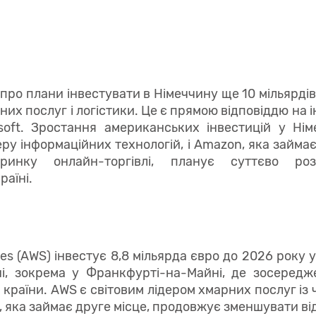
про плани інвестувати в Німеччину ще 10 мільярдів
них послуг і логістики. Це є прямою відповіддю на і
soft. Зростання американських інвестицій у Ні
ру інформаційних технологій, і Amazon, яка займає
ринку онлайн-торгівлі, планує суттєво ро
раїні.
es (AWS) інвестує 8,8 мільярда євро до 2026 року 
ні, зокрема у Франкфурті-на-Майні, де зосередж
країни. AWS є світовим лідером хмарних послуг із
e, яка займає друге місце, продовжує зменшувати ві