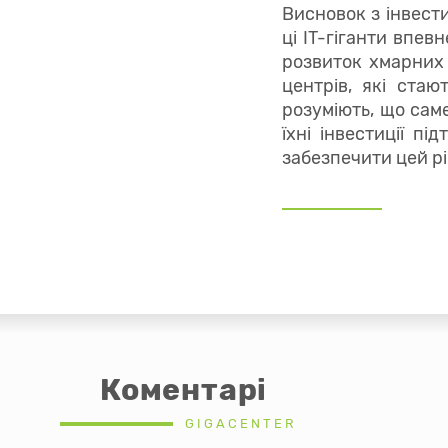
Висновок з інвести
ці IT-гіганти впев
розвиток хмарних 
центрів, які стаю
розуміють, що сам
їхні інвестиції п
забезпечити цей рі
Коментарі
GIGACENTER