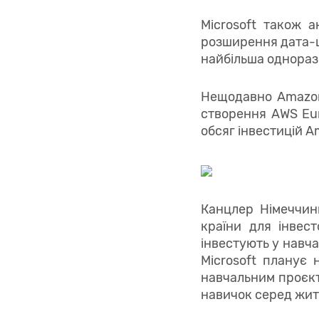
Microsoft також а
розширення дата-це
найбільша одноразов
Нещодавно Amazon 
створення AWS Eur
обсяг інвестицій A
Канцлер Німеччин
країни для інвес
інвестують у навча
Microsoft планує 
навчальним проєкт
навичок серед жит