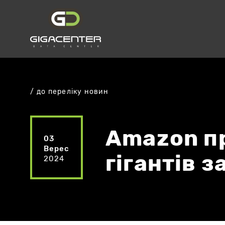
до переліку новин
Amazon пр
03
Верес
гігантів 
2024