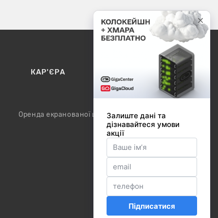
КАР'ЄРА
КОНТАКТИ
Оренда екранованої шафи / модуля