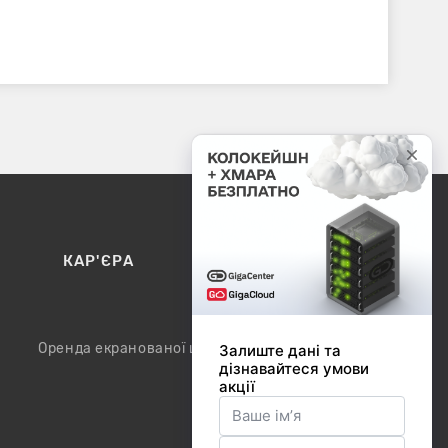
КАР'ЄРА
КОНТАКТИ
Оренда екранованої шафи / модуля