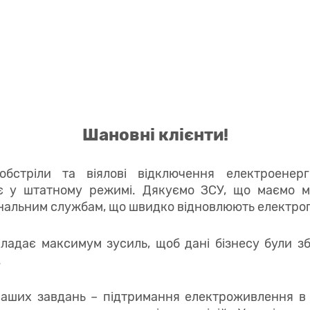
Шановні клієнти!
стріли та віялові відключення електроенергі
є у штатному режимі. Дякуємо ЗСУ, що маємо мо
нальним службам, що швидко відновлюють електро
адає максимум зусиль, щоб дані бізнесу були зб
.
наших завдань – підтримання електроживлення в 