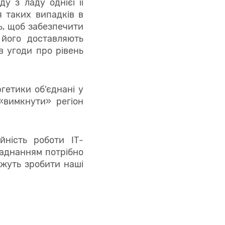
у з ладу однієї її
я таких випадків в
ь, щоб забезпечити
 його доставляють
в угоди про рівень
ргетики об'єднані у
«вимкнути» регіон
ність роботи ІТ-
ладнанням потрібно
ожуть зробити наші