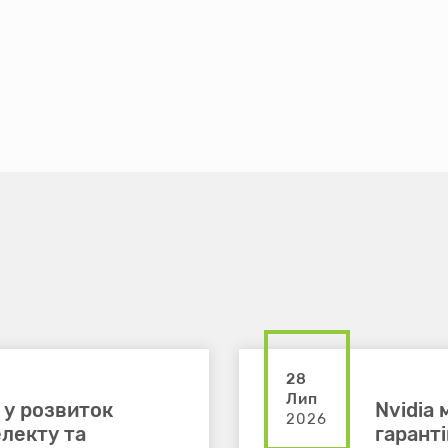
28
Лип
 у розвиток
Nvidia
2026
лекту та
гарант