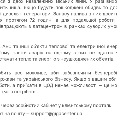
ся з двох незалежних міських ліній. У разі виход
ить інша. Якщо будуть пошкоджені обидві, то дл
ні дизельні генератори. Запасу палива в них досит
я протягом 72 годин, а для подальшої роботи
півпрацюють з датацентром в рамках суворих умо
, АЕС та інші об'єкти теплової та електричної ене
 Тому навіть аварія на одному з них не здатна 
стачати тепло та енергію з неушкоджених об'єктів.
бить все можливе, аби забезпечити безперебій
ржави та українського бізнесу. Якщо з вашим об
боти, а приїхати в ЦОД немає можливості — це м
 цього потрібно:
т через особистий кабінет у клієнтському порталі;
ет на пошту —
support@gigacenter.ua
.