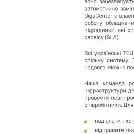
воно забезпечуєть
автоматично замін
GigaCenter є влас
роботу обладнанн
підрядники, які с
сервісу (SLA).
Всі українські ТЕЦ
спільну систему.
надовго. Можна по
Наша команда ро
інфраструктури де
провести певні ро
співробітники. Для
надіслати тіке
відправити тік