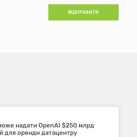
ВІДПРАВИТИ
 може надати OpenAI $250 млрд
ій для оренди датацентру